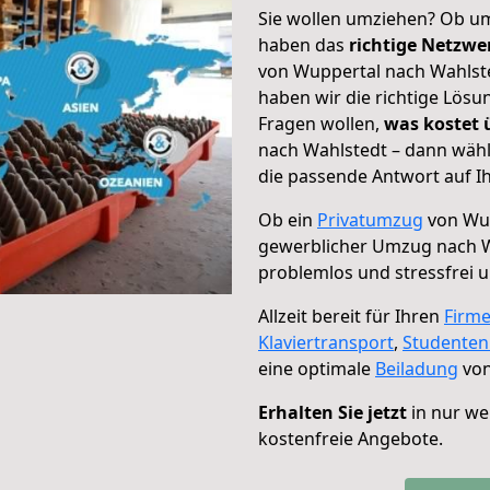
Sie wollen umziehen? Ob um
haben das
richtige Netzw
von Wuppertal nach Wahlste
haben wir die richtige Lösu
Fragen wollen,
was kostet
nach Wahlstedt – dann wähl
die passende Antwort auf Ih
Ob ein
Privatumzug
von Wup
gewerblicher Umzug nach 
problemlos und stressfrei 
Allzeit bereit für Ihren
Firm
Klaviertransport
,
Studente
eine optimale
Beiladung
von
Erhalten Sie jetzt
in nur we
kostenfreie Angebote.