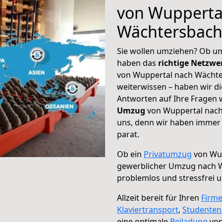
von Wupperta
Wächtersbac
Sie wollen umziehen? Ob um
haben das
richtige Netzw
von Wuppertal nach Wächte
weiterwissen – haben wir di
Antworten auf Ihre Fragen 
Umzug
von Wuppertal nach
uns, denn wir haben immer 
parat.
Ob ein
Privatumzug
von Wup
gewerblicher Umzug nach 
problemlos und stressfrei 
Allzeit bereit für Ihren
Firm
Klaviertransport
,
Studente
eine optimale
Beiladung
von