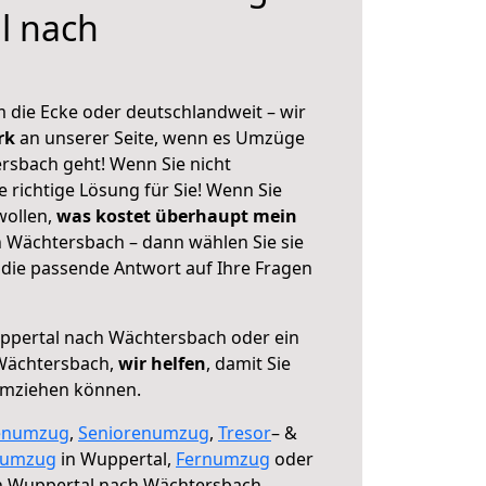
l nach
h
 die Ecke oder deutschlandweit – wir
erk
an unserer Seite, wenn es Umzüge
rsbach geht! Wenn Sie nicht
e richtige Lösung für Sie! Wenn Sie
wollen,
was kostet überhaupt mein
 Wächtersbach – dann wählen Sie sie
die passende Antwort auf Ihre Fragen
pertal nach Wächtersbach oder ein
Wächtersbach,
wir helfen
, damit Sie
umziehen können.
enumzug
,
Seniorenumzug
,
Tresor
– &
numzug
in Wuppertal,
Fernumzug
oder
 Wuppertal nach Wächtersbach.