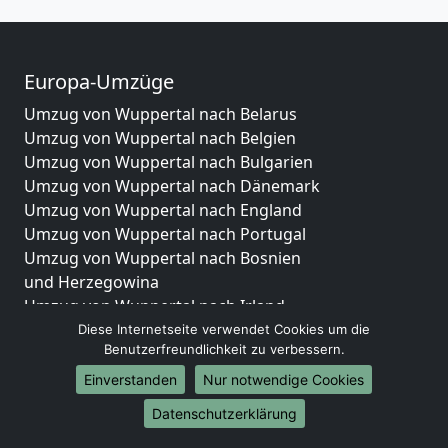
Europa-Umzüge
Umzug von Wuppertal nach Belarus
Umzug von Wuppertal nach Belgien
Umzug von Wuppertal nach Bulgarien
Umzug von Wuppertal nach Dänemark
Umzug von Wuppertal nach England
Umzug von Wuppertal nach Portugal
Umzug von Wuppertal nach Bosnien
und Herzegowina
Umzug von Wuppertal nach Irland
Umzug von Wuppertal nach Lettland
Diese Internetseite verwendet Cookies um die
Benutzerfreundlichkeit zu verbessern.
Umzug von Wuppertal nach Zypern
Umzug von Wuppertal nach Kroatien
Einverstanden
Nur notwendige Cookies
Umzug von Wuppertal nach Estland
Datenschutzerklärung
Umzug von Wuppertal nach Finnland