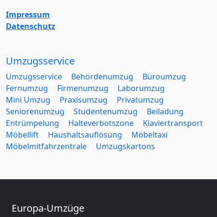
Impressum
Datenschutz
Umzugsservice
Umzugsservice
Behördenumzug
Büroumzug
Fernumzug
Firmenumzug
Laborumzug
Mini Umzug
Praxisumzug
Privatumzug
Seniorenumzug
Studentenumzug
Beiladung
Entrümpelung
Halteverbotszone
Klaviertransport
Möbellift
Haushaltsauflösung
Möbeltaxi
Möbelmitfahrzentrale
Umzugskartons
Europa-Umzüge