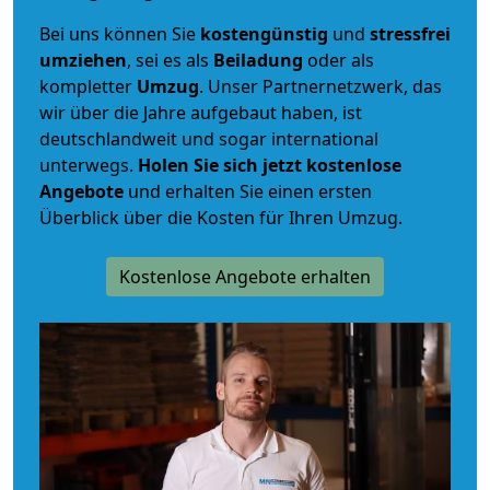
Bei uns können Sie
kostengünstig
und
stressfrei
umziehen
, sei es als
Beiladung
oder als
kompletter
Umzug
. Unser Partnernetzwerk, das
wir über die Jahre aufgebaut haben, ist
deutschlandweit und sogar international
unterwegs.
Holen Sie sich jetzt kostenlose
Angebote
und erhalten Sie einen ersten
Überblick über die Kosten für Ihren Umzug.
Kostenlose Angebote erhalten