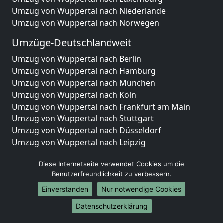
Umzug von Wuppertal nach Niederlande
Umzug von Wuppertal nach Norwegen
Umzüge-Deutschlandweit
Umzug von Wuppertal nach Berlin
Umzug von Wuppertal nach Hamburg
Umzug von Wuppertal nach München
Umzug von Wuppertal nach Köln
Umzug von Wuppertal nach Frankfurt am Main
Umzug von Wuppertal nach Stuttgart
Umzug von Wuppertal nach Düsseldorf
Umzug von Wuppertal nach Leipzig
Umzug von Wuppertal nach Dortmund
Diese Internetseite verwendet Cookies um die
Umzug von Wuppertal nach Essen
Benutzerfreundlichkeit zu verbessern.
Umzug von Wuppertal nach Bremen
Umzug von Wuppertal nach Dresden
Einverstanden
Nur notwendige Cookies
Umzug von Wuppertal nach Hannover
Datenschutzerklärung
Umzug von Wuppertal nach Nürnberg