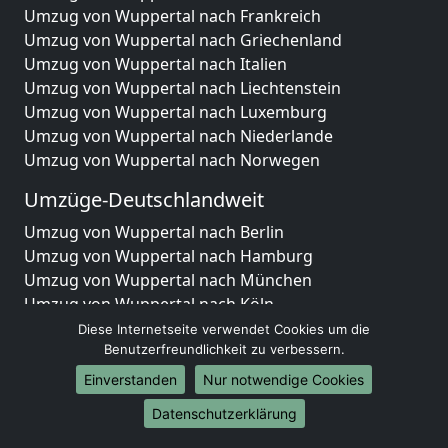
Umzug von Wuppertal nach Frankreich
Umzug von Wuppertal nach Griechenland
Umzug von Wuppertal nach Italien
Umzug von Wuppertal nach Liechtenstein
Umzug von Wuppertal nach Luxemburg
Umzug von Wuppertal nach Niederlande
Umzug von Wuppertal nach Norwegen
Umzüge-Deutschlandweit
Umzug von Wuppertal nach Berlin
Umzug von Wuppertal nach Hamburg
Umzug von Wuppertal nach München
Umzug von Wuppertal nach Köln
Umzug von Wuppertal nach Frankfurt am Main
Diese Internetseite verwendet Cookies um die
Umzug von Wuppertal nach Stuttgart
Benutzerfreundlichkeit zu verbessern.
Umzug von Wuppertal nach Düsseldorf
Einverstanden
Nur notwendige Cookies
Umzug von Wuppertal nach Leipzig
Datenschutzerklärung
Umzug von Wuppertal nach Dortmund
Umzug von Wuppertal nach Essen