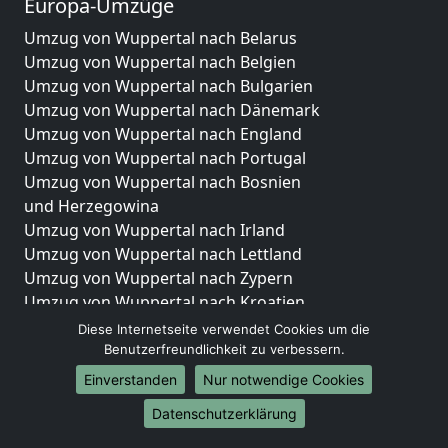
Europa-Umzüge
Umzug von Wuppertal nach Belarus
Umzug von Wuppertal nach Belgien
Umzug von Wuppertal nach Bulgarien
Umzug von Wuppertal nach Dänemark
Umzug von Wuppertal nach England
Umzug von Wuppertal nach Portugal
Umzug von Wuppertal nach Bosnien
und Herzegowina
Umzug von Wuppertal nach Irland
Umzug von Wuppertal nach Lettland
Umzug von Wuppertal nach Zypern
Umzug von Wuppertal nach Kroatien
Umzug von Wuppertal nach Estland
Diese Internetseite verwendet Cookies um die
Umzug von Wuppertal nach Finnland
Benutzerfreundlichkeit zu verbessern.
Umzug von Wuppertal nach Frankreich
Einverstanden
Nur notwendige Cookies
Umzug von Wuppertal nach Griechenland
Datenschutzerklärung
Umzug von Wuppertal nach Italien
Umzug von Wuppertal nach Liechtenstein