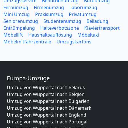
Umzugsservice
Behördenumzug
Büroumzug
Fernumzug
Firmenumzug
Laborumzug
Mini Umzug
Praxisumzug
Privatumzug
Seniorenumzug
Studentenumzug
Beiladung
Entrümpelung
Halteverbotszone
Klaviertransport
Möbellift
Haushaltsauflösung
Möbeltaxi
Möbelmitfahrzentrale
Umzugskartons
Europa-Umzüge
Umzug von Wuppertal nach Belarus
Umzug von Wuppertal nach Belgien
Umzug von Wuppertal nach Bulgarien
Umzug von Wuppertal nach Dänemark
Umzug von Wuppertal nach England
Umzug von Wuppertal nach Portugal