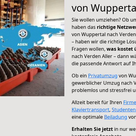
von Wuppertal
Sie wollen umziehen? Ob um
haben das
richtige Netzw
von Wuppertal nach Verden 
– haben wir die richtige Lö
Fragen wollen,
was kostet
nach Verden Aller – dann w
die passende Antwort auf Ih
Ob ein
Privatumzug
von Wup
gewerblicher Umzug nach V
problemlos und stressfrei 
Allzeit bereit für Ihren
Firm
Klaviertransport
,
Studente
eine optimale
Beiladung
von
Erhalten Sie jetzt
in nur we