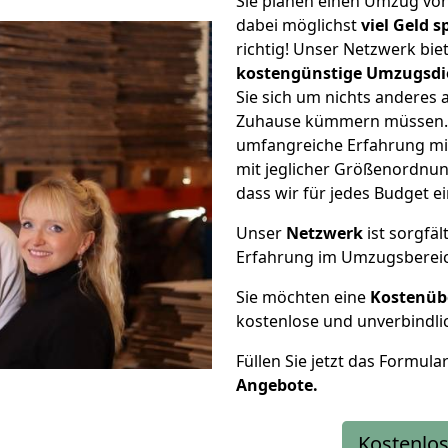
Sie planen einen Umzug vo
dabei möglichst
viel Geld 
richtig! Unser Netzwerk bi
kostengünstige Umzugsdi
Sie sich um nichts anderes 
Zuhause kümmern müssen. W
umfangreiche Erfahrung mi
mit jeglicher Größenordnun
dass wir für jedes Budget 
Unser
Netzwerk
ist sorgfäl
Erfahrung im Umzugsberei
Sie möchten eine
Kostenüb
kostenlose und unverbindli
Füllen Sie jetzt das Formula
Angebote.
Kostenlos