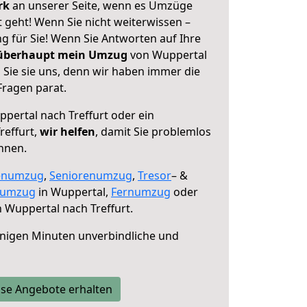
erk
an unserer Seite, wenn es Umzüge
 geht! Wenn Sie nicht weiterwissen –
ng für Sie! Wenn Sie Antworten auf Ihre
 überhaupt mein Umzug
von Wuppertal
 Sie sie uns, denn wir haben immer die
Fragen parat.
pertal nach Treffurt oder ein
reffurt,
wir helfen
, damit Sie problemlos
nnen.
enumzug
,
Seniorenumzug
,
Tresor
– &
numzug
in Wuppertal,
Fernumzug
oder
 Wuppertal nach Treffurt.
nigen Minuten unverbindliche und
se Angebote erhalten