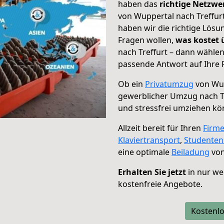
haben das
richtige Netzw
von Wuppertal nach Treffurt
haben wir die richtige Lösu
Fragen wollen,
was kostet
nach Treffurt – dann wählen
passende Antwort auf Ihre 
Ob ein
Privatumzug
von Wup
gewerblicher Umzug nach T
und stressfrei umziehen kö
Allzeit bereit für Ihren
Firm
Klaviertransport
,
Studente
eine optimale
Beiladung
von
Erhalten Sie jetzt
in nur we
kostenfreie Angebote.
Kostenlo