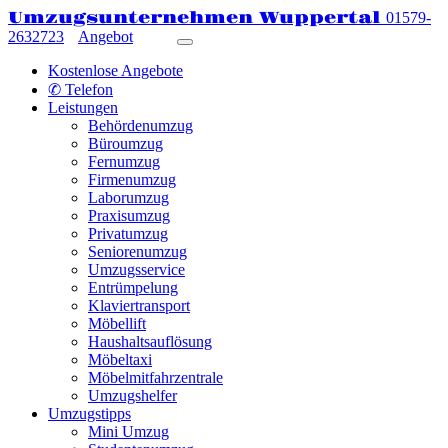
Umzugsunternehmen Wuppertal
01579-
2632723
Angebot
Kostenlose Angebote
✆ Telefon
Leistungen
Behördenumzug
Büroumzug
Fernumzug
Firmenumzug
Laborumzug
Praxisumzug
Privatumzug
Seniorenumzug
Umzugsservice
Entrümpelung
Klaviertransport
Möbellift
Haushaltsauflösung
Möbeltaxi
Möbelmitfahrzentrale
Umzugshelfer
Umzugstipps
Mini Umzug