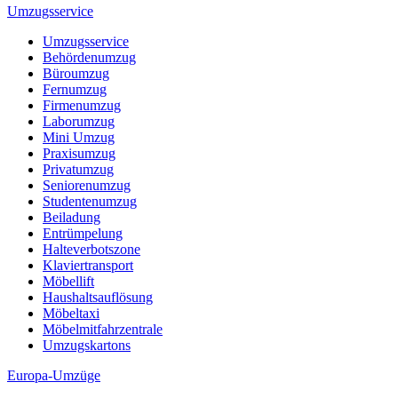
Umzugsservice
Umzugsservice
Behördenumzug
Büroumzug
Fernumzug
Firmenumzug
Laborumzug
Mini Umzug
Praxisumzug
Privatumzug
Seniorenumzug
Studentenumzug
Beiladung
Entrümpelung
Halteverbotszone
Klaviertransport
Möbellift
Haushaltsauflösung
Möbeltaxi
Möbelmitfahrzentrale
Umzugskartons
Europa-Umzüge