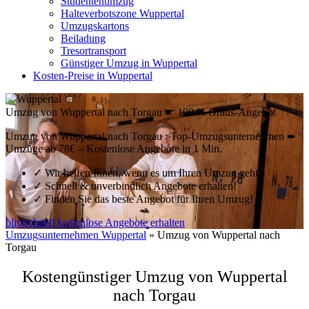
Studentenumzug
Halteverbotszone Wuppertal
Umzugskartons
Beiladung
Tresortransport
Günstiger Umzug in Wuppertal
Kosten-Preise in Wuppertal
Umzug von Wuppertal nach Torgau ☛ 100 % Gratis-Angebot
Umzug von Wuppertal nach Torgau : Top-Umzugsunternehmen ➨
Umzüge ab 78€ – Kostenlose Angebote in 1 Min.
✓
Wir helfen Ihnen, wenn es um Ihren Umzug geht!
✓
Schnell & unverbindlich Angebote erhalten!
✓
Finden Sie das beste Angebot für Ihren Umzug!
blitzschnell kostenlose Angebote erhalten
Umzugsunternehmen Wuppertal
»
Umzug von Wuppertal nach
Torgau
Kostengünstiger Umzug von Wuppertal
nach Torgau