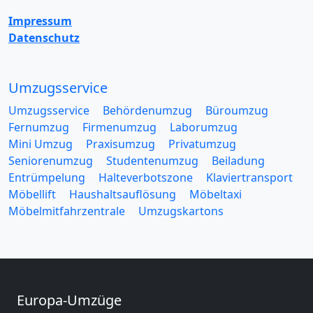
Impressum
Datenschutz
Umzugsservice
Umzugsservice
Behördenumzug
Büroumzug
Fernumzug
Firmenumzug
Laborumzug
Mini Umzug
Praxisumzug
Privatumzug
Seniorenumzug
Studentenumzug
Beiladung
Entrümpelung
Halteverbotszone
Klaviertransport
Möbellift
Haushaltsauflösung
Möbeltaxi
Möbelmitfahrzentrale
Umzugskartons
Europa-Umzüge