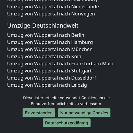
Umzug von Wuppertal nach Niederlande
Umzug von Wuppertal nach Norwegen
Umzüge-Deutschlandweit
Umzug von Wuppertal nach Berlin
Umzug von Wuppertal nach Hamburg
Umzug von Wuppertal nach München
Umzug von Wuppertal nach Köln
Umzug von Wuppertal nach Frankfurt am Main
Umzug von Wuppertal nach Stuttgart
Umzug von Wuppertal nach Düsseldorf
Umzug von Wuppertal nach Leipzig
Umzug von Wuppertal nach Dortmund
Diese Internetseite verwendet Cookies um die
Umzug von Wuppertal nach Essen
Benutzerfreundlichkeit zu verbessern.
Umzug von Wuppertal nach Bremen
Umzug von Wuppertal nach Dresden
Einverstanden
Nur notwendige Cookies
Umzug von Wuppertal nach Hannover
Datenschutzerklärung
Umzug von Wuppertal nach Nürnberg