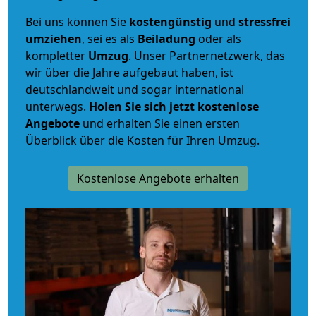
Bei uns können Sie
kostengünstig
und
stressfrei
umziehen
, sei es als
Beiladung
oder als
kompletter
Umzug
. Unser Partnernetzwerk, das
wir über die Jahre aufgebaut haben, ist
deutschlandweit und sogar international
unterwegs.
Holen Sie sich jetzt kostenlose
Angebote
und erhalten Sie einen ersten
Überblick über die Kosten für Ihren Umzug.
Kostenlose Angebote erhalten