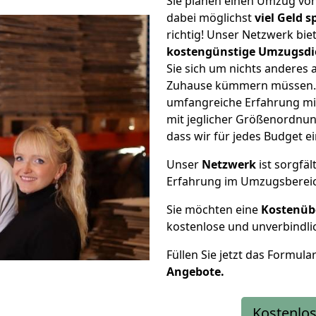
Sie planen einen Umzug vo
dabei möglichst
viel Geld 
richtig! Unser Netzwerk bi
kostengünstige Umzugsdi
Sie sich um nichts anderes 
Zuhause kümmern müssen. W
umfangreiche Erfahrung mi
mit jeglicher Größenordnun
dass wir für jedes Budget 
Unser
Netzwerk
ist sorgfäl
Erfahrung im Umzugsberei
Sie möchten eine
Kostenüb
kostenlose und unverbindli
Füllen Sie jetzt das Formula
Angebote.
Kostenlos