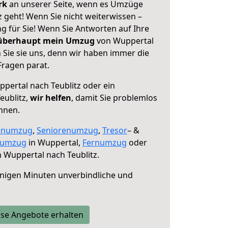
erk
an unserer Seite, wenn es Umzüge
 geht! Wenn Sie nicht weiterwissen –
ng für Sie! Wenn Sie Antworten auf Ihre
 überhaupt mein Umzug
von Wuppertal
 Sie sie uns, denn wir haben immer die
Fragen parat.
pertal nach Teublitz oder ein
eublitz,
wir helfen
, damit Sie problemlos
nnen.
enumzug
,
Seniorenumzug
,
Tresor
– &
numzug
in Wuppertal,
Fernumzug
oder
 Wuppertal nach Teublitz.
nigen Minuten unverbindliche und
se Angebote erhalten