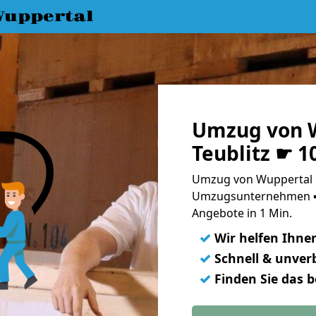
uppertal
Umzug von 
Teublitz ☛ 1
Umzug von Wuppertal na
Umzugsunternehmen ➨
Angebote in 1 Min.
✓
Wir helfen Ihne
✓
Schnell & unverb
✓
Finden Sie das 