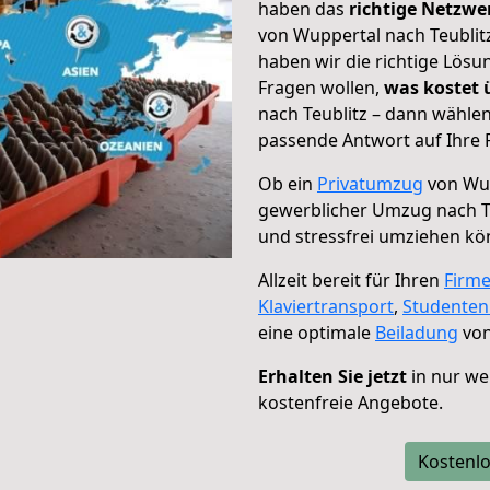
haben das
richtige Netzw
von Wuppertal nach Teublitz
haben wir die richtige Lösu
Fragen wollen,
was kostet
nach Teublitz – dann wählen
passende Antwort auf Ihre 
Ob ein
Privatumzug
von Wup
gewerblicher Umzug nach T
und stressfrei umziehen kö
Allzeit bereit für Ihren
Firm
Klaviertransport
,
Studente
eine optimale
Beiladung
von
Erhalten Sie jetzt
in nur we
kostenfreie Angebote.
Kostenlo