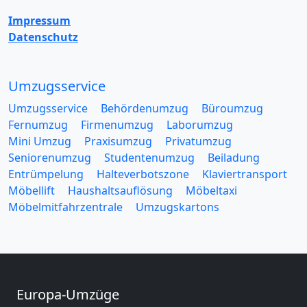
Impressum
Datenschutz
Umzugsservice
Umzugsservice
Behördenumzug
Büroumzug
Fernumzug
Firmenumzug
Laborumzug
Mini Umzug
Praxisumzug
Privatumzug
Seniorenumzug
Studentenumzug
Beiladung
Entrümpelung
Halteverbotszone
Klaviertransport
Möbellift
Haushaltsauflösung
Möbeltaxi
Möbelmitfahrzentrale
Umzugskartons
Europa-Umzüge