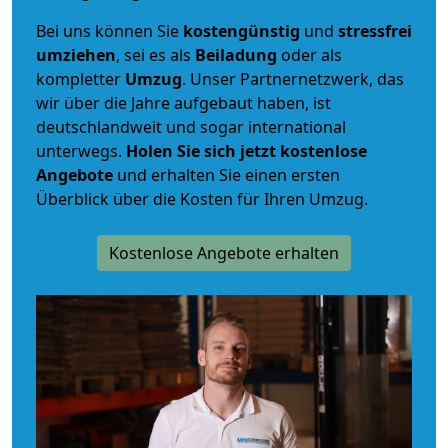
Bei uns können Sie
kostengünstig
und
stressfrei
umziehen
, sei es als
Beiladung
oder als
kompletter
Umzug
. Unser Partnernetzwerk, das
wir über die Jahre aufgebaut haben, ist
deutschlandweit und sogar international
unterwegs.
Holen Sie sich jetzt kostenlose
Angebote
und erhalten Sie einen ersten
Überblick über die Kosten für Ihren Umzug.
Kostenlose Angebote erhalten