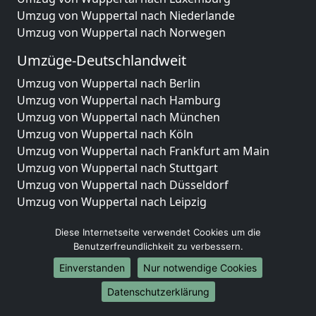
Umzug von Wuppertal nach Niederlande
Umzug von Wuppertal nach Norwegen
Umzüge-Deutschlandweit
Umzug von Wuppertal nach Berlin
Umzug von Wuppertal nach Hamburg
Umzug von Wuppertal nach München
Umzug von Wuppertal nach Köln
Umzug von Wuppertal nach Frankfurt am Main
Umzug von Wuppertal nach Stuttgart
Umzug von Wuppertal nach Düsseldorf
Umzug von Wuppertal nach Leipzig
Umzug von Wuppertal nach Dortmund
Diese Internetseite verwendet Cookies um die
Umzug von Wuppertal nach Essen
Benutzerfreundlichkeit zu verbessern.
Umzug von Wuppertal nach Bremen
Umzug von Wuppertal nach Dresden
Einverstanden
Nur notwendige Cookies
Umzug von Wuppertal nach Hannover
Datenschutzerklärung
Umzug von Wuppertal nach Nürnberg