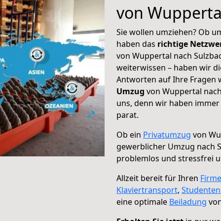
von Wupperta
Sie wollen umziehen? Ob um
haben das
richtige Netzw
von Wuppertal nach Sulzbac
weiterwissen – haben wir di
Antworten auf Ihre Fragen 
Umzug
von Wuppertal nach 
uns, denn wir haben immer 
parat.
Ob ein
Privatumzug
von Wup
gewerblicher Umzug nach S
problemlos und stressfrei 
Allzeit bereit für Ihren
Firm
Klaviertransport
,
Studente
eine optimale
Beiladung
von