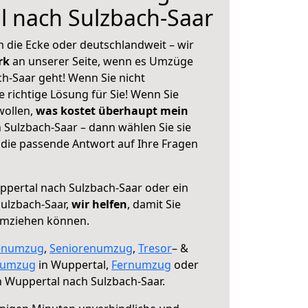
l nach Sulzbach-Saar
 die Ecke oder deutschlandweit – wir
erk
an unserer Seite, wenn es Umzüge
h-Saar geht! Wenn Sie nicht
e richtige Lösung für Sie! Wenn Sie
wollen,
was kostet überhaupt mein
Sulzbach-Saar – dann wählen Sie sie
die passende Antwort auf Ihre Fragen
pertal nach Sulzbach-Saar oder ein
ulzbach-Saar,
wir helfen
, damit Sie
umziehen können.
enumzug
,
Seniorenumzug
,
Tresor
– &
numzug
in Wuppertal,
Fernumzug
oder
 Wuppertal nach Sulzbach-Saar.