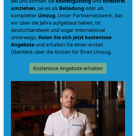
Bei uns können Sie
kostengünstig
und
stressfrei
umziehen
, sei es als
Beiladung
oder als
kompletter
Umzug
. Unser Partnernetzwerk, das
wir über die Jahre aufgebaut haben, ist
deutschlandweit und sogar international
unterwegs.
Holen Sie sich jetzt kostenlose
Angebote
und erhalten Sie einen ersten
Überblick über die Kosten für Ihren Umzug.
Kostenlose Angebote erhalten