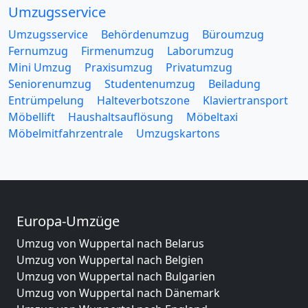
Umzugsservice
Umzugsservice
Behördenumzug
Büroumzug
Fernumzug
Firmenumzug
Laborumzug
Mini Umzug
Praxisumzug
Privatumzug
Seniorenumzug
Studentenumzug
Beiladung
Entrümpelung
Halteverbotszone
Klaviertransport
Möbellift
Haushaltsauflösung
Möbeltaxi
Möbelmitfahrzentrale
Umzugskartons
Europa-Umzüge
Umzug von Wuppertal nach Belarus
Umzug von Wuppertal nach Belgien
Umzug von Wuppertal nach Bulgarien
Umzug von Wuppertal nach Dänemark