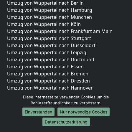
Umzug von Wuppertal nach Berlin
Umzug von Wuppertal nach Hamburg
Umzug von Wuppertal nach München
Umzug von Wuppertal nach Köln
Umzug von Wuppertal nach Frankfurt am Main
Umzug von Wuppertal nach Stuttgart
Umzug von Wuppertal nach Düsseldorf
Umzug von Wuppertal nach Leipzig
Umzug von Wuppertal nach Dortmund
Umzug von Wuppertal nach Essen
Umzug von Wuppertal nach Bremen
Umzug von Wuppertal nach Dresden
Umzug von Wuppertal nach Hannover
Umzug von Wuppertal nach Nürnberg
Diese Internetseite verwendet Cookies um die
Umzug von Wuppertal nach Duisburg
Benutzerfreundlichkeit zu verbessern.
Umzug von Wuppertal nach Bochum
Einverstanden
Nur notwendige Cookies
Umzug von Wuppertal nach Wuppertal
Datenschutzerklärung
Umzug von Wuppertal nach Bielefeld
Umzug von Wuppertal nach Bonn