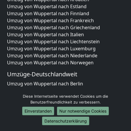
Umzug von Wuppertal nach Estland
Umzug von Wuppertal nach Finnland
Umzug von Wuppertal nach Frankreich
Umzug von Wuppertal nach Griechenland
Umzug von Wuppertal nach Italien
Umzug von Wuppertal nach Liechtenstein
Umzug von Wuppertal nach Luxemburg
Umzug von Wuppertal nach Niederlande
Umzug von Wuppertal nach Norwegen
Umzüge-Deutschlandweit
Umzug von Wuppertal nach Berlin
Umzug von Wuppertal nach Hamburg
Diese Internetseite verwendet Cookies um die
Umzug von Wuppertal nach München
Benutzerfreundlichkeit zu verbessern.
Umzug von Wuppertal nach Köln
Umzug von Wuppertal nach Frankfurt am Main
Einverstanden
Nur notwendige Cookies
Umzug von Wuppertal nach Stuttgart
Datenschutzerklärung
Umzug von Wuppertal nach Düsseldorf