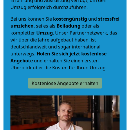
Erfahrung und Ausrüstung verfügt, um den
Umzug erfolgreich durchzuführen.
Bei uns können Sie
kostengünstig
und
stressfrei
umziehen
, sei es als
Beiladung
oder als
kompletter
Umzug
. Unser Partnernetzwerk, das
wir über die Jahre aufgebaut haben, ist
deutschlandweit und sogar international
unterwegs.
Holen Sie sich jetzt kostenlose
Angebote
und erhalten Sie einen ersten
Überblick über die Kosten für Ihren Umzug.
Kostenlose Angebote erhalten