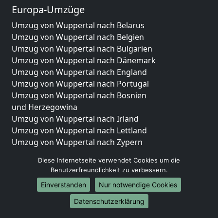
Europa-Umzüge
Umzug von Wuppertal nach Belarus
Umzug von Wuppertal nach Belgien
Umzug von Wuppertal nach Bulgarien
Umzug von Wuppertal nach Dänemark
Umzug von Wuppertal nach England
Umzug von Wuppertal nach Portugal
Umzug von Wuppertal nach Bosnien
und Herzegowina
Umzug von Wuppertal nach Irland
Umzug von Wuppertal nach Lettland
Umzug von Wuppertal nach Zypern
Umzug von Wuppertal nach Kroatien
Diese Internetseite verwendet Cookies um die
Umzug von Wuppertal nach Estland
Benutzerfreundlichkeit zu verbessern.
Umzug von Wuppertal nach Finnland
Einverstanden
Nur notwendige Cookies
Umzug von Wuppertal nach Frankreich
Umzug von Wuppertal nach Griechenland
Datenschutzerklärung
Umzug von Wuppertal nach Italien