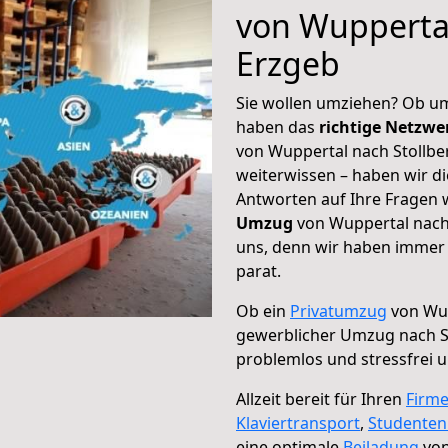
von Wuppertal
Erzgeb
Sie wollen umziehen? Ob um
haben das
richtige Netzw
von Wuppertal nach Stollbe
weiterwissen – haben wir di
Antworten auf Ihre Fragen 
Umzug
von Wuppertal nach 
uns, denn wir haben immer 
parat.
Ob ein
Privatumzug
von Wup
gewerblicher Umzug nach S
problemlos und stressfrei 
Allzeit bereit für Ihren
Firm
Klaviertransport
,
Studente
eine optimale
Beiladung
von