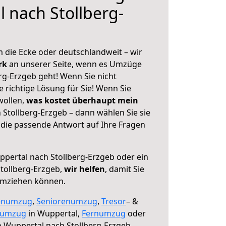
 nach Stollberg-
 die Ecke oder deutschlandweit – wir
erk
an unserer Seite, wenn es Umzüge
rg-Erzgeb geht! Wenn Sie nicht
e richtige Lösung für Sie! Wenn Sie
wollen,
was kostet überhaupt mein
Stollberg-Erzgeb – dann wählen Sie sie
die passende Antwort auf Ihre Fragen
pertal nach Stollberg-Erzgeb oder ein
tollberg-Erzgeb,
wir helfen
, damit Sie
umziehen können.
enumzug
,
Seniorenumzug
,
Tresor
– &
numzug
in Wuppertal,
Fernumzug
oder
 Wuppertal nach Stollberg-Erzgeb.