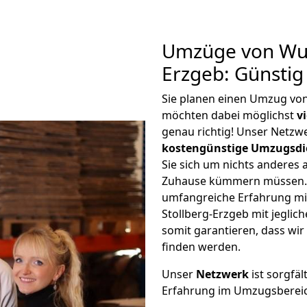
Umzüge von Wup
Erzgeb: Günsti
Sie planen einen Umzug von
möchten dabei möglichst
v
genau richtig! Unser Netzw
kostengünstige Umzugsdi
Sie sich um nichts anderes 
Zuhause kümmern müssen. W
umfangreiche Erfahrung m
Stollberg-Erzgeb mit jegl
somit garantieren, dass wi
finden werden.
Unser
Netzwerk
ist sorgfäl
Erfahrung im Umzugsberei