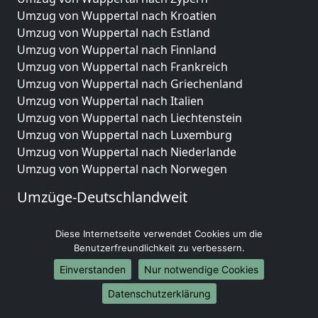
Umzug von Wuppertal nach Kroatien
Umzug von Wuppertal nach Estland
Umzug von Wuppertal nach Finnland
Umzug von Wuppertal nach Frankreich
Umzug von Wuppertal nach Griechenland
Umzug von Wuppertal nach Italien
Umzug von Wuppertal nach Liechtenstein
Umzug von Wuppertal nach Luxemburg
Umzug von Wuppertal nach Niederlande
Umzug von Wuppertal nach Norwegen
Umzüge-Deutschlandweit
Umzug von Wuppertal nach Berlin
Diese Internetseite verwendet Cookies um die
Umzug von Wuppertal nach Hamburg
Benutzerfreundlichkeit zu verbessern.
Umzug von Wuppertal nach München
Umzug von Wuppertal nach Köln
Einverstanden
Nur notwendige Cookies
Umzug von Wuppertal nach Frankfurt am Main
Datenschutzerklärung
Umzug von Wuppertal nach Stuttgart