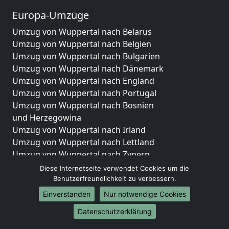
Europa-Umzüge
Umzug von Wuppertal nach Belarus
Umzug von Wuppertal nach Belgien
Umzug von Wuppertal nach Bulgarien
Umzug von Wuppertal nach Dänemark
Umzug von Wuppertal nach England
Umzug von Wuppertal nach Portugal
Umzug von Wuppertal nach Bosnien
und Herzegowina
Umzug von Wuppertal nach Irland
Umzug von Wuppertal nach Lettland
Umzug von Wuppertal nach Zypern
Umzug von Wuppertal nach Kroatien
Diese Internetseite verwendet Cookies um die
Umzug von Wuppertal nach Estland
Benutzerfreundlichkeit zu verbessern.
Umzug von Wuppertal nach Finnland
Einverstanden
Nur notwendige Cookies
Umzug von Wuppertal nach Frankreich
Datenschutzerklärung
Umzug von Wuppertal nach Griechenland
Umzug von Wuppertal nach Italien