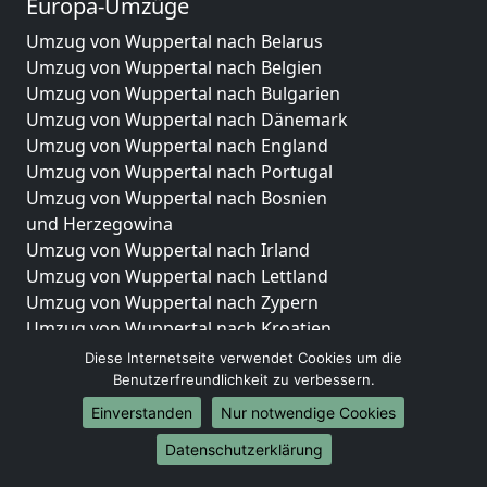
Europa-Umzüge
Umzug von Wuppertal nach Belarus
Umzug von Wuppertal nach Belgien
Umzug von Wuppertal nach Bulgarien
Umzug von Wuppertal nach Dänemark
Umzug von Wuppertal nach England
Umzug von Wuppertal nach Portugal
Umzug von Wuppertal nach Bosnien
und Herzegowina
Umzug von Wuppertal nach Irland
Umzug von Wuppertal nach Lettland
Umzug von Wuppertal nach Zypern
Umzug von Wuppertal nach Kroatien
Umzug von Wuppertal nach Estland
Diese Internetseite verwendet Cookies um die
Umzug von Wuppertal nach Finnland
Benutzerfreundlichkeit zu verbessern.
Umzug von Wuppertal nach Frankreich
Einverstanden
Nur notwendige Cookies
Umzug von Wuppertal nach Griechenland
Datenschutzerklärung
Umzug von Wuppertal nach Italien
Umzug von Wuppertal nach Liechtenstein