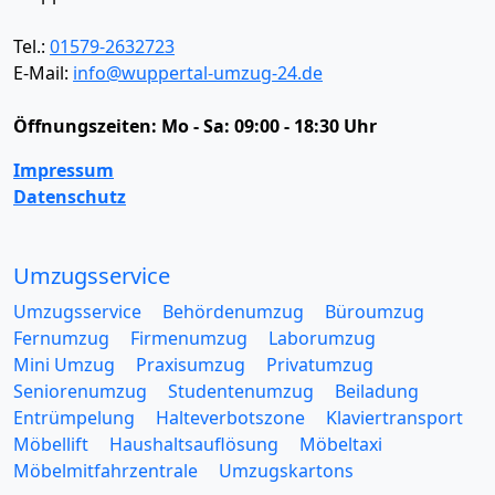
Tel.:
01579-2632723
E-Mail:
info@wuppertal-umzug-24.de
Öffnungszeiten:
Mo - Sa: 09:00 - 18:30 Uhr
Impressum
Datenschutz
Umzugsservice
Umzugsservice
Behördenumzug
Büroumzug
Fernumzug
Firmenumzug
Laborumzug
Mini Umzug
Praxisumzug
Privatumzug
Seniorenumzug
Studentenumzug
Beiladung
Entrümpelung
Halteverbotszone
Klaviertransport
Möbellift
Haushaltsauflösung
Möbeltaxi
Möbelmitfahrzentrale
Umzugskartons