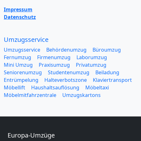
Impressum
Datenschutz
Umzugsservice
Umzugsservice
Behördenumzug
Büroumzug
Fernumzug
Firmenumzug
Laborumzug
Mini Umzug
Praxisumzug
Privatumzug
Seniorenumzug
Studentenumzug
Beiladung
Entrümpelung
Halteverbotszone
Klaviertransport
Möbellift
Haushaltsauflösung
Möbeltaxi
Möbelmitfahrzentrale
Umzugskartons
Europa-Umzüge