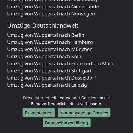
Umzug von Wuppertal nach Niederlande
Umzug von Wuppertal nach Norwegen
Umzüge-Deutschlandweit
Umzug von Wuppertal nach Berlin
Umzug von Wuppertal nach Hamburg
Umzug von Wuppertal nach München
Umzug von Wuppertal nach Köln
Umzug von Wuppertal nach Frankfurt am Main
Umzug von Wuppertal nach Stuttgart
Umzug von Wuppertal nach Düsseldorf
Umzug von Wuppertal nach Leipzig
Umzug von Wuppertal nach Dortmund
Diese Internetseite verwendet Cookies um die
Umzug von Wuppertal nach Essen
Benutzerfreundlichkeit zu verbessern.
Umzug von Wuppertal nach Bremen
Umzug von Wuppertal nach Dresden
Einverstanden
Nur notwendige Cookies
Umzug von Wuppertal nach Hannover
Datenschutzerklärung
Umzug von Wuppertal nach Nürnberg