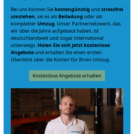
Bei uns können Sie
kostengünstig
und
stressfrei
umziehen
, sei es als
Beiladung
oder als
kompletter
Umzug
. Unser Partnernetzwerk, das
wir über die Jahre aufgebaut haben, ist
deutschlandweit und sogar international
unterwegs.
Holen Sie sich jetzt kostenlose
Angebote
und erhalten Sie einen ersten
Überblick über die Kosten für Ihren Umzug.
Kostenlose Angebote erhalten