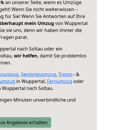
erk
an unserer Seite, wenn es Umzüge
geht! Wenn Sie nicht weiterwissen –
ng für Sie! Wenn Sie Antworten auf Ihre
 überhaupt mein Umzug
von Wuppertal
ie sie uns, denn wir haben immer die
Fragen parat.
pertal nach Soltau oder ein
oltau,
wir helfen
, damit Sie problemlos
nnen.
enumzug
,
Seniorenumzug
,
Tresor
– &
numzug
in Wuppertal,
Fernumzug
oder
 Wuppertal nach Soltau.
nigen Minuten unverbindliche und
se Angebote erhalten