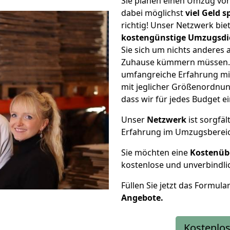
Sie planen einen Umzug vo
dabei möglichst
viel Geld 
richtig! Unser Netzwerk bi
kostengünstige Umzugsdi
Sie sich um nichts anderes 
Zuhause kümmern müssen. W
umfangreiche Erfahrung mi
mit jeglicher Größenordnun
dass wir für jedes Budget 
Unser
Netzwerk
ist sorgfäl
Erfahrung im Umzugsberei
Sie möchten eine
Kostenüb
kostenlose und unverbindli
Füllen Sie jetzt das Formula
Angebote.
Kostenlos