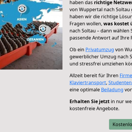
haben das
richtige Netzw
von Wuppertal nach Soltau 
haben wir die richtige Lösu
Fragen wollen,
was kostet
nach Soltau – dann wählen S
passende Antwort auf Ihre 
Ob ein
Privatumzug
von Wup
gewerblicher Umzug nach S
und stressfrei umziehen kö
Allzeit bereit für Ihren
Firm
Klaviertransport
,
Studente
eine optimale
Beiladung
von
Erhalten Sie jetzt
in nur we
kostenfreie Angebote.
Kostenlo