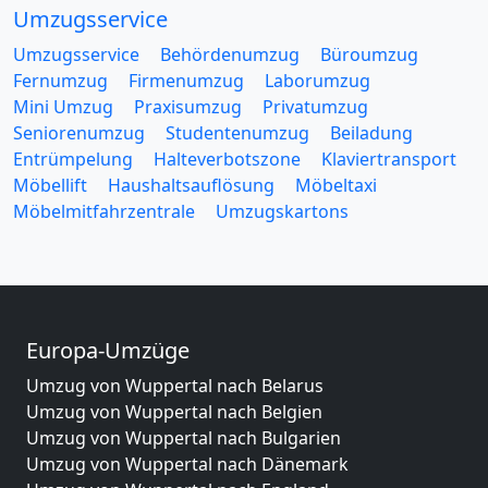
Umzugsservice
Umzugsservice
Behördenumzug
Büroumzug
Fernumzug
Firmenumzug
Laborumzug
Mini Umzug
Praxisumzug
Privatumzug
Seniorenumzug
Studentenumzug
Beiladung
Entrümpelung
Halteverbotszone
Klaviertransport
Möbellift
Haushaltsauflösung
Möbeltaxi
Möbelmitfahrzentrale
Umzugskartons
Europa-Umzüge
Umzug von Wuppertal nach Belarus
Umzug von Wuppertal nach Belgien
Umzug von Wuppertal nach Bulgarien
Umzug von Wuppertal nach Dänemark