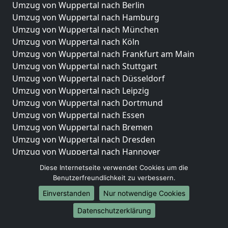
Umzug von Wuppertal nach Berlin
Umzug von Wuppertal nach Hamburg
Umzug von Wuppertal nach München
Umzug von Wuppertal nach Köln
Umzug von Wuppertal nach Frankfurt am Main
Umzug von Wuppertal nach Stuttgart
Umzug von Wuppertal nach Düsseldorf
Umzug von Wuppertal nach Leipzig
Umzug von Wuppertal nach Dortmund
Umzug von Wuppertal nach Essen
Umzug von Wuppertal nach Bremen
Umzug von Wuppertal nach Dresden
Umzug von Wuppertal nach Hannover
Umzug von Wuppertal nach Nürnberg
Diese Internetseite verwendet Cookies um die
Umzug von Wuppertal nach Duisburg
Benutzerfreundlichkeit zu verbessern.
Umzug von Wuppertal nach Bochum
Einverstanden
Nur notwendige Cookies
Umzug von Wuppertal nach Wuppertal
Datenschutzerklärung
Umzug von Wuppertal nach Bielefeld
Umzug von Wuppertal nach Bonn