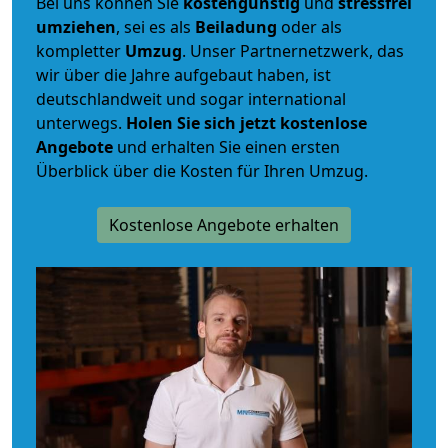
Bei uns können Sie
kostengünstig
und
stressfrei
umziehen
, sei es als
Beiladung
oder als
kompletter
Umzug
. Unser Partnernetzwerk, das
wir über die Jahre aufgebaut haben, ist
deutschlandweit und sogar international
unterwegs.
Holen Sie sich jetzt kostenlose
Angebote
und erhalten Sie einen ersten
Überblick über die Kosten für Ihren Umzug.
Kostenlose Angebote erhalten