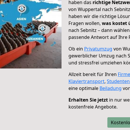
haben das
richtige Netzw
von Wuppertal nach Sebnitz
haben wir die richtige Lösu
Fragen wollen,
was kostet
nach Sebnitz – dann wählen 
passende Antwort auf Ihre 
Ob ein
Privatumzug
von Wup
gewerblicher Umzug nach S
und stressfrei umziehen kö
Allzeit bereit für Ihren
Firm
Klaviertransport
,
Studente
eine optimale
Beiladung
von
Erhalten Sie jetzt
in nur we
kostenfreie Angebote.
Kostenlo