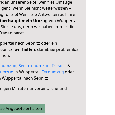
erk
an unserer Seite, wenn es Umzüge
 geht! Wenn Sie nicht weiterwissen –
ng für Sie! Wenn Sie Antworten auf Ihre
 überhaupt mein Umzug
von Wuppertal
Sie sie uns, denn wir haben immer die
Fragen parat.
pertal nach Sebnitz oder ein
ebnitz,
wir helfen
, damit Sie problemlos
nnen.
enumzug
,
Seniorenumzug
,
Tresor
– &
numzug
in Wuppertal,
Fernumzug
oder
 Wuppertal nach Sebnitz.
nigen Minuten unverbindliche und
se Angebote erhalten