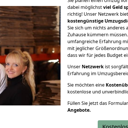
Sie planen einen Umzug vo
dabei möglichst
viel Geld 
richtig! Unser Netzwerk bi
kostengünstige Umzugsdi
Sie sich um nichts anderes 
Zuhause kümmern müssen. W
umfangreiche Erfahrung mi
mit jeglicher Größenordnun
dass wir für jedes Budget 
Unser
Netzwerk
ist sorgfäl
Erfahrung im Umzugsberei
Sie möchten eine
Kostenüb
kostenlose und unverbindli
Füllen Sie jetzt das Formula
Angebote.
Kostenlos