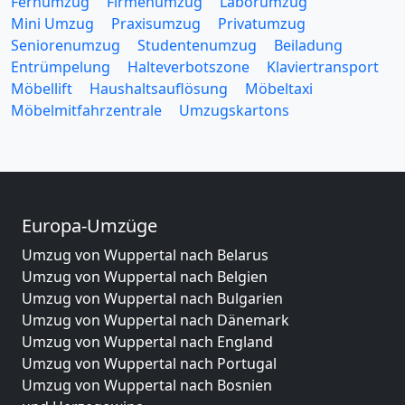
Fernumzug
Firmenumzug
Laborumzug
Mini Umzug
Praxisumzug
Privatumzug
Seniorenumzug
Studentenumzug
Beiladung
Entrümpelung
Halteverbotszone
Klaviertransport
Möbellift
Haushaltsauflösung
Möbeltaxi
Möbelmitfahrzentrale
Umzugskartons
Europa-Umzüge
Umzug von Wuppertal nach Belarus
Umzug von Wuppertal nach Belgien
Umzug von Wuppertal nach Bulgarien
Umzug von Wuppertal nach Dänemark
Umzug von Wuppertal nach England
Umzug von Wuppertal nach Portugal
Umzug von Wuppertal nach Bosnien