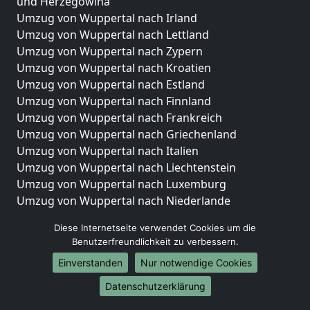
und Herzegowina
Umzug von Wuppertal nach Irland
Umzug von Wuppertal nach Lettland
Umzug von Wuppertal nach Zypern
Umzug von Wuppertal nach Kroatien
Umzug von Wuppertal nach Estland
Umzug von Wuppertal nach Finnland
Umzug von Wuppertal nach Frankreich
Umzug von Wuppertal nach Griechenland
Umzug von Wuppertal nach Italien
Umzug von Wuppertal nach Liechtenstein
Umzug von Wuppertal nach Luxemburg
Umzug von Wuppertal nach Niederlande
Umzug von Wuppertal nach Norwegen
Diese Internetseite verwendet Cookies um die
Umzüge-Deutschlandweit
Benutzerfreundlichkeit zu verbessern.
Einverstanden
Nur notwendige Cookies
Umzug von Wuppertal nach Berlin
Umzug von Wuppertal nach Hamburg
Datenschutzerklärung
Umzug von Wuppertal nach München