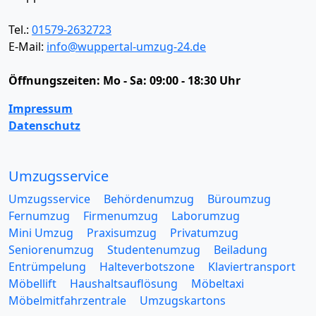
Tel.:
01579-2632723
E-Mail:
info@wuppertal-umzug-24.de
Öffnungszeiten:
Mo - Sa: 09:00 - 18:30 Uhr
Impressum
Datenschutz
Umzugsservice
Umzugsservice
Behördenumzug
Büroumzug
Fernumzug
Firmenumzug
Laborumzug
Mini Umzug
Praxisumzug
Privatumzug
Seniorenumzug
Studentenumzug
Beiladung
Entrümpelung
Halteverbotszone
Klaviertransport
Möbellift
Haushaltsauflösung
Möbeltaxi
Möbelmitfahrzentrale
Umzugskartons