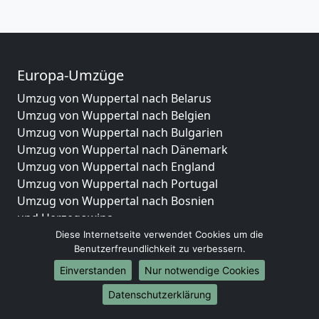
Europa-Umzüge
Umzug von Wuppertal nach Belarus
Umzug von Wuppertal nach Belgien
Umzug von Wuppertal nach Bulgarien
Umzug von Wuppertal nach Dänemark
Umzug von Wuppertal nach England
Umzug von Wuppertal nach Portugal
Umzug von Wuppertal nach Bosnien
und Herzegowina
Umzug von Wuppertal nach Irland
Diese Internetseite verwendet Cookies um die
Benutzerfreundlichkeit zu verbessern.
Umzug von Wuppertal nach Lettland
Umzug von Wuppertal nach Zypern
Einverstanden
Nur notwendige Cookies
Umzug von Wuppertal nach Kroatien
Datenschutzerklärung
Umzug von Wuppertal nach Estland