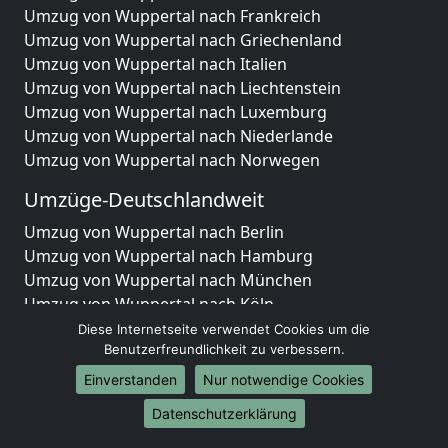
Umzug von Wuppertal nach Frankreich
Umzug von Wuppertal nach Griechenland
Umzug von Wuppertal nach Italien
Umzug von Wuppertal nach Liechtenstein
Umzug von Wuppertal nach Luxemburg
Umzug von Wuppertal nach Niederlande
Umzug von Wuppertal nach Norwegen
Umzüge-Deutschlandweit
Umzug von Wuppertal nach Berlin
Umzug von Wuppertal nach Hamburg
Umzug von Wuppertal nach München
Umzug von Wuppertal nach Köln
Umzug von Wuppertal nach Frankfurt am Main
Diese Internetseite verwendet Cookies um die
Umzug von Wuppertal nach Stuttgart
Benutzerfreundlichkeit zu verbessern.
Umzug von Wuppertal nach Düsseldorf
Einverstanden
Nur notwendige Cookies
Umzug von Wuppertal nach Leipzig
Datenschutzerklärung
Umzug von Wuppertal nach Dortmund
Umzug von Wuppertal nach Essen