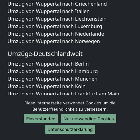
Umzug von Wuppertal nach Griechenland
Umzug von Wuppertal nach Italien
Umzug von Wuppertal nach Liechtenstein
Umzug von Wuppertal nach Luxemburg
Umzug von Wuppertal nach Niederlande
Umzug von Wuppertal nach Norwegen
Umzüge-Deutschlandweit
Umzug von Wuppertal nach Berlin
Umzug von Wuppertal nach Hamburg
Umzug von Wuppertal nach München
Umzug von Wuppertal nach Köln
Umzug von Wuppertal nach Frankfurt am Main
Umzug von Wuppertal nach Stuttgart
Diese Internetseite verwendet Cookies um die
Umzug von Wuppertal nach Düsseldorf
Benutzerfreundlichkeit zu verbessern.
Umzug von Wuppertal nach Leipzig
Einverstanden
Nur notwendige Cookies
Umzug von Wuppertal nach Dortmund
Datenschutzerklärung
Umzug von Wuppertal nach Essen
Umzug von Wuppertal nach Bremen