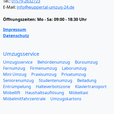
Tel.:
01579-2632723
E-Mail:
info@wuppertal-umzug-24.de
Öffnungszeiten:
Mo - Sa: 09:00 - 18:30 Uhr
Impressum
Datenschutz
Umzugsservice
Umzugsservice
Behördenumzug
Büroumzug
Fernumzug
Firmenumzug
Laborumzug
Mini Umzug
Praxisumzug
Privatumzug
Seniorenumzug
Studentenumzug
Beiladung
Entrümpelung
Halteverbotszone
Klaviertransport
Möbellift
Haushaltsauflösung
Möbeltaxi
Möbelmitfahrzentrale
Umzugskartons