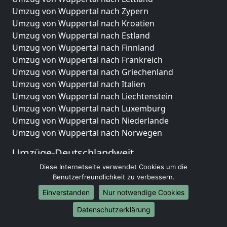
Umzug von Wuppertal nach Zypern
Umzug von Wuppertal nach Kroatien
Umzug von Wuppertal nach Estland
Umzug von Wuppertal nach Finnland
Umzug von Wuppertal nach Frankreich
Umzug von Wuppertal nach Griechenland
Umzug von Wuppertal nach Italien
Umzug von Wuppertal nach Liechtenstein
Umzug von Wuppertal nach Luxemburg
Umzug von Wuppertal nach Niederlande
Umzug von Wuppertal nach Norwegen
Umzüge-Deutschlandweit
Diese Internetseite verwendet Cookies um die
Umzug von Wuppertal nach Berlin
Benutzerfreundlichkeit zu verbessern.
Umzug von Wuppertal nach Hamburg
Umzug von Wuppertal nach München
Einverstanden
Nur notwendige Cookies
Umzug von Wuppertal nach Köln
Datenschutzerklärung
Umzug von Wuppertal nach Frankfurt am Main