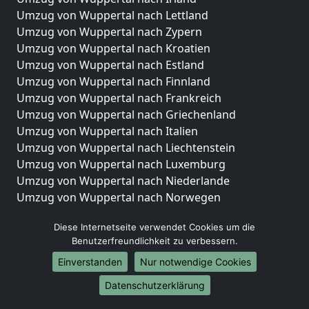
Umzug von Wuppertal nach Lettland
Umzug von Wuppertal nach Zypern
Umzug von Wuppertal nach Kroatien
Umzug von Wuppertal nach Estland
Umzug von Wuppertal nach Finnland
Umzug von Wuppertal nach Frankreich
Umzug von Wuppertal nach Griechenland
Umzug von Wuppertal nach Italien
Umzug von Wuppertal nach Liechtenstein
Umzug von Wuppertal nach Luxemburg
Umzug von Wuppertal nach Niederlande
Umzug von Wuppertal nach Norwegen
Umzüge-Deutschlandweit
Diese Internetseite verwendet Cookies um die
Benutzerfreundlichkeit zu verbessern.
Umzug von Wuppertal nach Berlin
Umzug von Wuppertal nach Hamburg
Einverstanden
Nur notwendige Cookies
Umzug von Wuppertal nach München
Datenschutzerklärung
Umzug von Wuppertal nach Köln