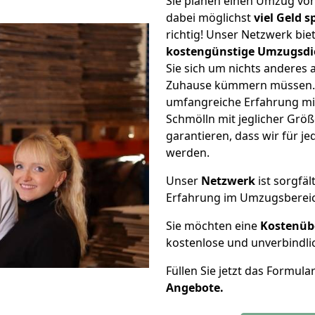
Sie planen einen Umzug vo
dabei möglichst
viel Geld 
richtig! Unser Netzwerk bi
kostengünstige Umzugsdi
Sie sich um nichts anderes 
Zuhause kümmern müssen. W
umfangreiche Erfahrung m
Schmölln mit jeglicher Gr
garantieren, dass wir für j
werden.
Unser
Netzwerk
ist sorgfäl
Erfahrung im Umzugsberei
Sie möchten eine
Kostenüb
kostenlose und unverbindli
Füllen Sie jetzt das Formula
Angebote.