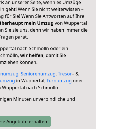
erk
an unserer Seite, wenn es Umzüge
n geht! Wenn Sie nicht weiterwissen –
ng für Sie! Wenn Sie Antworten auf Ihre
 überhaupt mein Umzug
von Wuppertal
n Sie sie uns, denn wir haben immer die
Fragen parat.
pertal nach Schmölln oder ein
Schmölln,
wir helfen
, damit Sie
umziehen können.
enumzug
,
Seniorenumzug
,
Tresor
– &
numzug
in Wuppertal,
Fernumzug
oder
 Wuppertal nach Schmölln.
nigen Minuten unverbindliche und
se Angebote erhalten