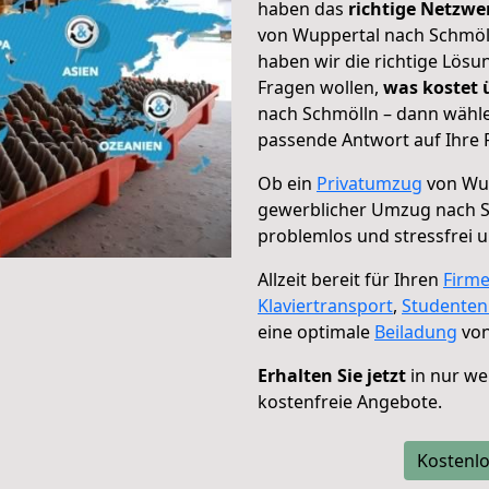
haben das
richtige Netzw
von Wuppertal nach Schmöll
haben wir die richtige Lösu
Fragen wollen,
was kostet
nach Schmölln – dann wähle
passende Antwort auf Ihre 
Ob ein
Privatumzug
von Wup
gewerblicher Umzug nach 
problemlos und stressfrei 
Allzeit bereit für Ihren
Firm
Klaviertransport
,
Studente
eine optimale
Beiladung
von
Erhalten Sie jetzt
in nur we
kostenfreie Angebote.
Kostenlo