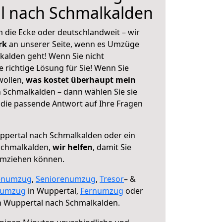
l nach Schmalkalden
 die Ecke oder deutschlandweit – wir
erk
an unserer Seite, wenn es Umzüge
alden geht! Wenn Sie nicht
e richtige Lösung für Sie! Wenn Sie
wollen,
was kostet überhaupt mein
Schmalkalden – dann wählen Sie sie
die passende Antwort auf Ihre Fragen
pertal nach Schmalkalden oder ein
Schmalkalden,
wir helfen
, damit Sie
umziehen können.
enumzug
,
Seniorenumzug
,
Tresor
– &
numzug
in Wuppertal,
Fernumzug
oder
 Wuppertal nach Schmalkalden.