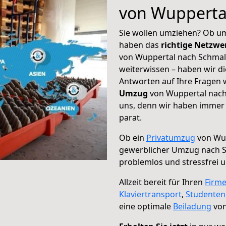
von Wupperta
Sie wollen umziehen? Ob um
haben das
richtige Netzw
von Wuppertal nach Schmalk
weiterwissen – haben wir di
Antworten auf Ihre Fragen 
Umzug
von Wuppertal nach 
uns, denn wir haben immer 
parat.
Ob ein
Privatumzug
von Wup
gewerblicher Umzug nach 
problemlos und stressfrei 
Allzeit bereit für Ihren
Firm
Klaviertransport
,
Studente
eine optimale
Beiladung
von