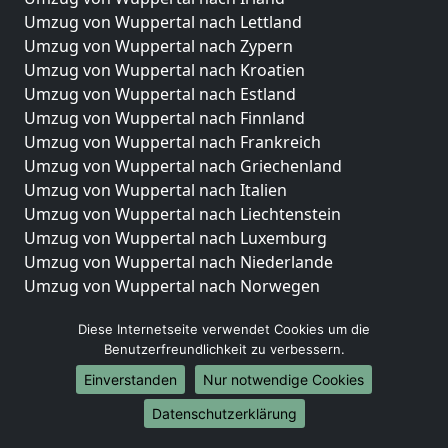
Umzug von Wuppertal nach Lettland
Umzug von Wuppertal nach Zypern
Umzug von Wuppertal nach Kroatien
Umzug von Wuppertal nach Estland
Umzug von Wuppertal nach Finnland
Umzug von Wuppertal nach Frankreich
Umzug von Wuppertal nach Griechenland
Umzug von Wuppertal nach Italien
Umzug von Wuppertal nach Liechtenstein
Umzug von Wuppertal nach Luxemburg
Umzug von Wuppertal nach Niederlande
Umzug von Wuppertal nach Norwegen
Umzüge-Deutschlandweit
Diese Internetseite verwendet Cookies um die
Benutzerfreundlichkeit zu verbessern.
Umzug von Wuppertal nach Berlin
Umzug von Wuppertal nach Hamburg
Einverstanden
Nur notwendige Cookies
Umzug von Wuppertal nach München
Datenschutzerklärung
Umzug von Wuppertal nach Köln