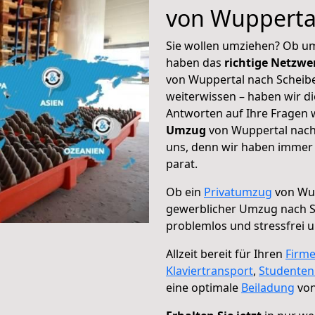
von Wupperta
Sie wollen umziehen? Ob um
haben das
richtige Netzw
von Wuppertal nach Scheibe
weiterwissen – haben wir di
Antworten auf Ihre Fragen 
Umzug
von Wuppertal nach 
uns, denn wir haben immer 
parat.
Ob ein
Privatumzug
von Wup
gewerblicher Umzug nach 
problemlos und stressfrei 
Allzeit bereit für Ihren
Firm
Klaviertransport
,
Studente
eine optimale
Beiladung
von