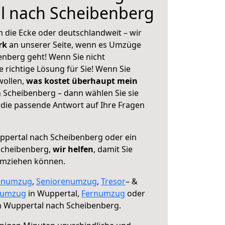
l nach Scheibenberg
 die Ecke oder deutschlandweit – wir
erk
an unserer Seite, wenn es Umzüge
nberg geht! Wenn Sie nicht
e richtige Lösung für Sie! Wenn Sie
wollen,
was kostet überhaupt mein
Scheibenberg – dann wählen Sie sie
die passende Antwort auf Ihre Fragen
pertal nach Scheibenberg oder ein
Scheibenberg,
wir helfen
, damit Sie
umziehen können.
enumzug
,
Seniorenumzug
,
Tresor
– &
numzug
in Wuppertal,
Fernumzug
oder
 Wuppertal nach Scheibenberg.