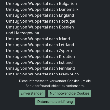
Umzug von Wuppertal nach Bulgarien
Umzug von Wuppertal nach Dänemark
Umzug von Wuppertal nach England
Umzug von Wuppertal nach Portugal
Umzug von Wuppertal nach Bosnien
und Herzegowina
Umzug von Wuppertal nach Irland
Umzug von Wuppertal nach Lettland
Umzug von Wuppertal nach Zypern
Umzug von Wuppertal nach Kroatien
Umzug von Wuppertal nach Estland
Umzug von Wuppertal nach Finnland
Umzug von Wuppertal nach Frankreich
Umzug von Wuppertal nach Griechenland
Diese Internetseite verwendet Cookies um die
Umzug von Wuppertal nach Italien
Benutzerfreundlichkeit zu verbessern.
Umzug von Wuppertal nach Liechtenstein
Einverstanden
Nur notwendige Cookies
Umzug von Wuppertal nach Luxemburg
Datenschutzerklärung
Umzug von Wuppertal nach Niederlande
Umzug von Wuppertal nach Norwegen