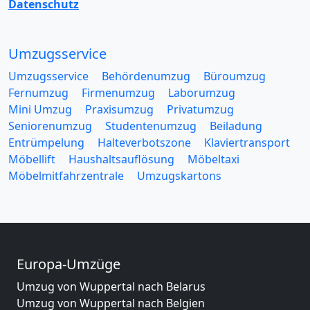
Datenschutz
Umzugsservice
Umzugsservice
Behördenumzug
Büroumzug
Fernumzug
Firmenumzug
Laborumzug
Mini Umzug
Praxisumzug
Privatumzug
Seniorenumzug
Studentenumzug
Beiladung
Entrümpelung
Halteverbotszone
Klaviertransport
Möbellift
Haushaltsauflösung
Möbeltaxi
Möbelmitfahrzentrale
Umzugskartons
Europa-Umzüge
Umzug von Wuppertal nach Belarus
Umzug von Wuppertal nach Belgien