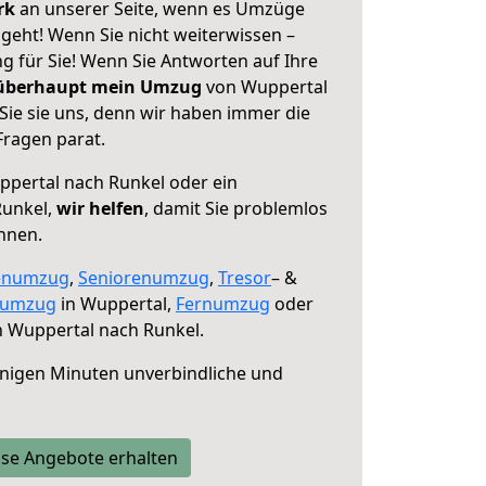
erk
an unserer Seite, wenn es Umzüge
geht! Wenn Sie nicht weiterwissen –
ng für Sie! Wenn Sie Antworten auf Ihre
 überhaupt mein Umzug
von Wuppertal
Sie sie uns, denn wir haben immer die
Fragen parat.
pertal nach Runkel oder ein
Runkel,
wir helfen
, damit Sie problemlos
nnen.
enumzug
,
Seniorenumzug
,
Tresor
– &
numzug
in Wuppertal,
Fernumzug
oder
 Wuppertal nach Runkel.
nigen Minuten unverbindliche und
se Angebote erhalten