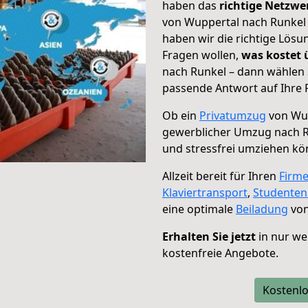
haben das
richtige Netzw
von Wuppertal nach Runkel 
haben wir die richtige Lösu
Fragen wollen,
was kostet
nach Runkel – dann wählen 
passende Antwort auf Ihre 
Ob ein
Privatumzug
von Wup
gewerblicher Umzug nach 
und stressfrei umziehen kö
Allzeit bereit für Ihren
Firm
Klaviertransport
,
Studente
eine optimale
Beiladung
von
Erhalten Sie jetzt
in nur we
kostenfreie Angebote.
Kostenlo