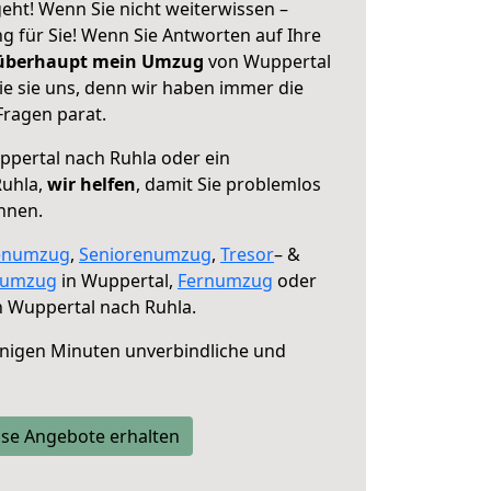
eht! Wenn Sie nicht weiterwissen –
ng für Sie! Wenn Sie Antworten auf Ihre
 überhaupt mein Umzug
von Wuppertal
ie sie uns, denn wir haben immer die
Fragen parat.
pertal nach Ruhla oder ein
Ruhla,
wir helfen
, damit Sie problemlos
nnen.
enumzug
,
Seniorenumzug
,
Tresor
– &
numzug
in Wuppertal,
Fernumzug
oder
 Wuppertal nach Ruhla.
nigen Minuten unverbindliche und
se Angebote erhalten