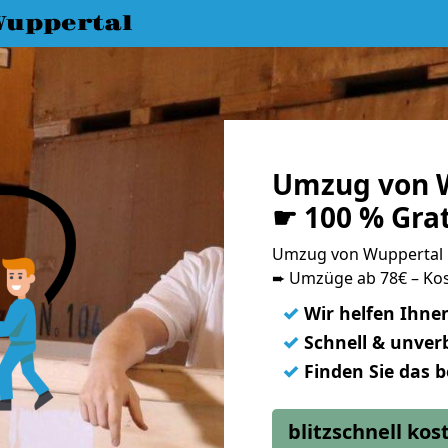
uppertal
Umzug von W
☛ 100 % Gra
Umzug von Wuppertal 
➨ Umzüge ab 78€ – Kos
✓
Wir helfen Ihne
✓
Schnell & unverb
✓
Finden Sie das 
blitzschnell ko