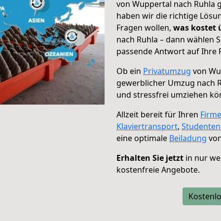
von Wuppertal nach Ruhla g
haben wir die richtige Lösu
Fragen wollen,
was kostet
nach Ruhla – dann wählen S
passende Antwort auf Ihre 
Ob ein
Privatumzug
von Wup
gewerblicher Umzug nach 
und stressfrei umziehen kö
Allzeit bereit für Ihren
Firm
Klaviertransport
,
Studente
eine optimale
Beiladung
von
Erhalten Sie jetzt
in nur we
kostenfreie Angebote.
Kostenlo