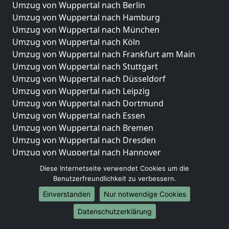
Umzug von Wuppertal nach Berlin
Umzug von Wuppertal nach Hamburg
Umzug von Wuppertal nach München
Umzug von Wuppertal nach Köln
Umzug von Wuppertal nach Frankfurt am Main
Umzug von Wuppertal nach Stuttgart
Umzug von Wuppertal nach Düsseldorf
Umzug von Wuppertal nach Leipzig
Umzug von Wuppertal nach Dortmund
Umzug von Wuppertal nach Essen
Umzug von Wuppertal nach Bremen
Umzug von Wuppertal nach Dresden
Umzug von Wuppertal nach Hannover
Umzug von Wuppertal nach Nürnberg
Diese Internetseite verwendet Cookies um die
Umzug von Wuppertal nach Duisburg
Benutzerfreundlichkeit zu verbessern.
Umzug von Wuppertal nach Bochum
Einverstanden
Nur notwendige Cookies
Umzug von Wuppertal nach Wuppertal
Datenschutzerklärung
Umzug von Wuppertal nach Bielefeld
Umzug von Wuppertal nach Bonn