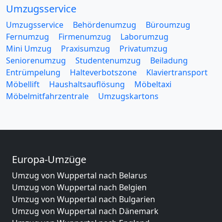
Umzugsservice
Umzugsservice
Behördenumzug
Büroumzug
Fernumzug
Firmenumzug
Laborumzug
Mini Umzug
Praxisumzug
Privatumzug
Seniorenumzug
Studentenumzug
Beiladung
Entrümpelung
Halteverbotszone
Klaviertransport
Möbellift
Haushaltsauflösung
Möbeltaxi
Möbelmitfahrzentrale
Umzugskartons
Europa-Umzüge
Umzug von Wuppertal nach Belarus
Umzug von Wuppertal nach Belgien
Umzug von Wuppertal nach Bulgarien
Umzug von Wuppertal nach Dänemark