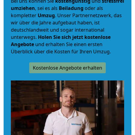
Bei uns können Sie
kostengünstig
und
stressfrei
umziehen
, sei es als
Beiladung
oder als
kompletter
Umzug
. Unser Partnernetzwerk, das
wir über die Jahre aufgebaut haben, ist
deutschlandweit und sogar international
unterwegs.
Holen Sie sich jetzt kostenlose
Angebote
und erhalten Sie einen ersten
Überblick über die Kosten für Ihren Umzug.
Kostenlose Angebote erhalten