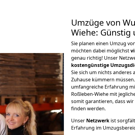
Umzüge von Wup
Wiehe: Günstig
Sie planen einen Umzug vo
möchten dabei möglichst
v
genau richtig! Unser Netzw
kostengünstige Umzugsdi
Sie sich um nichts anderes 
Zuhause kümmern müssen. W
umfangreiche Erfahrung m
Roßleben-Wiehe mit jeglic
somit garantieren, dass wi
finden werden.
Unser
Netzwerk
ist sorgfäl
Erfahrung im Umzugsberei