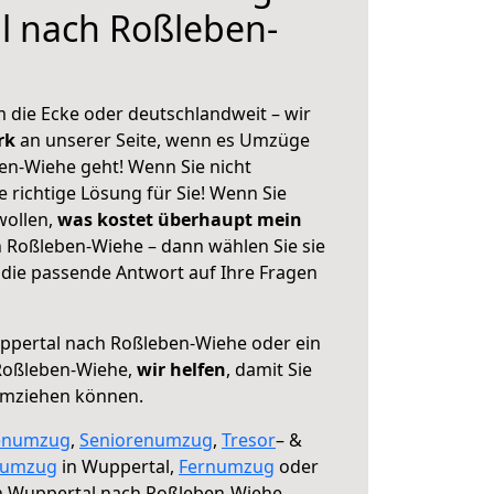
l nach Roßleben-
 die Ecke oder deutschlandweit – wir
erk
an unserer Seite, wenn es Umzüge
n-Wiehe geht! Wenn Sie nicht
e richtige Lösung für Sie! Wenn Sie
wollen,
was kostet überhaupt mein
 Roßleben-Wiehe – dann wählen Sie sie
die passende Antwort auf Ihre Fragen
pertal nach Roßleben-Wiehe oder ein
Roßleben-Wiehe,
wir helfen
, damit Sie
umziehen können.
enumzug
,
Seniorenumzug
,
Tresor
– &
numzug
in Wuppertal,
Fernumzug
oder
 Wuppertal nach Roßleben-Wiehe.