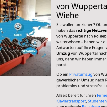
von Wupperta
Wiehe
Sie wollen umziehen? Ob um
haben das
richtige Netzw
von Wuppertal nach Roßlebe
weiterwissen – haben wir di
Antworten auf Ihre Fragen 
Umzug
von Wuppertal nach
uns, denn wir haben immer 
parat.
Ob ein
Privatumzug
von Wup
gewerblicher Umzug nach 
problemlos und stressfrei 
Allzeit bereit für Ihren
Firm
Klaviertransport
,
Studente
eine optimale
Beiladung
von