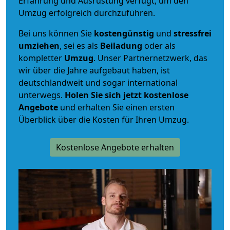
Erfahrung und Ausrüstung verfügt, um den
Umzug erfolgreich durchzuführen.
Bei uns können Sie
kostengünstig
und
stressfrei
umziehen
, sei es als
Beiladung
oder als
kompletter
Umzug
. Unser Partnernetzwerk, das
wir über die Jahre aufgebaut haben, ist
deutschlandweit und sogar international
unterwegs.
Holen Sie sich jetzt kostenlose
Angebote
und erhalten Sie einen ersten
Überblick über die Kosten für Ihren Umzug.
Kostenlose Angebote erhalten