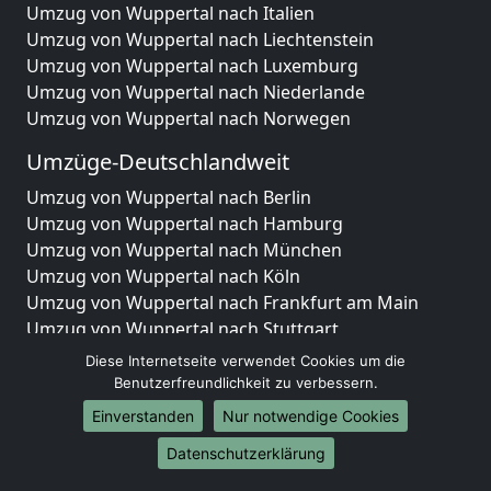
Umzug von Wuppertal nach Italien
Umzug von Wuppertal nach Liechtenstein
Umzug von Wuppertal nach Luxemburg
Umzug von Wuppertal nach Niederlande
Umzug von Wuppertal nach Norwegen
Umzüge-Deutschlandweit
Umzug von Wuppertal nach Berlin
Umzug von Wuppertal nach Hamburg
Umzug von Wuppertal nach München
Umzug von Wuppertal nach Köln
Umzug von Wuppertal nach Frankfurt am Main
Umzug von Wuppertal nach Stuttgart
Umzug von Wuppertal nach Düsseldorf
Diese Internetseite verwendet Cookies um die
Umzug von Wuppertal nach Leipzig
Benutzerfreundlichkeit zu verbessern.
Umzug von Wuppertal nach Dortmund
Einverstanden
Nur notwendige Cookies
Umzug von Wuppertal nach Essen
Datenschutzerklärung
Umzug von Wuppertal nach Bremen
Umzug von Wuppertal nach Dresden