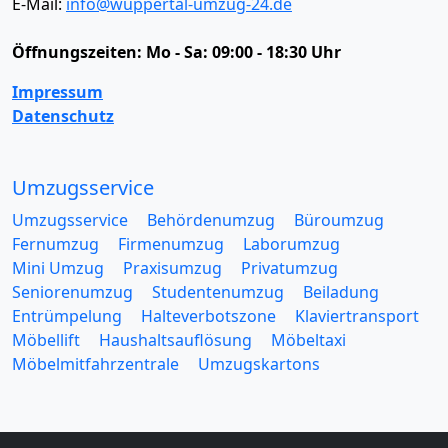
E-Mail:
info@wuppertal-umzug-24.de
Öffnungszeiten:
Mo - Sa: 09:00 - 18:30 Uhr
Impressum
Datenschutz
Umzugsservice
Umzugsservice
Behördenumzug
Büroumzug
Fernumzug
Firmenumzug
Laborumzug
Mini Umzug
Praxisumzug
Privatumzug
Seniorenumzug
Studentenumzug
Beiladung
Entrümpelung
Halteverbotszone
Klaviertransport
Möbellift
Haushaltsauflösung
Möbeltaxi
Möbelmitfahrzentrale
Umzugskartons