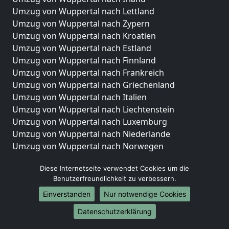
Umzug von Wuppertal nach Lettland
Umzug von Wuppertal nach Zypern
Umzug von Wuppertal nach Kroatien
Umzug von Wuppertal nach Estland
Umzug von Wuppertal nach Finnland
Umzug von Wuppertal nach Frankreich
Umzug von Wuppertal nach Griechenland
Umzug von Wuppertal nach Italien
Umzug von Wuppertal nach Liechtenstein
Umzug von Wuppertal nach Luxemburg
Umzug von Wuppertal nach Niederlande
Umzug von Wuppertal nach Norwegen
Umzüge-Deutschlandweit
Diese Internetseite verwendet Cookies um die
Benutzerfreundlichkeit zu verbessern.
Umzug von Wuppertal nach Berlin
Umzug von Wuppertal nach Hamburg
Einverstanden
Nur notwendige Cookies
Umzug von Wuppertal nach München
Datenschutzerklärung
Umzug von Wuppertal nach Köln