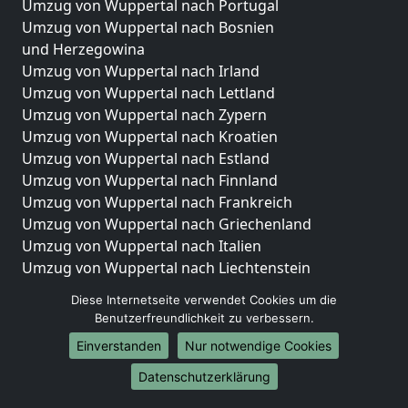
Umzug von Wuppertal nach Portugal
Umzug von Wuppertal nach Bosnien
und Herzegowina
Umzug von Wuppertal nach Irland
Umzug von Wuppertal nach Lettland
Umzug von Wuppertal nach Zypern
Umzug von Wuppertal nach Kroatien
Umzug von Wuppertal nach Estland
Umzug von Wuppertal nach Finnland
Umzug von Wuppertal nach Frankreich
Umzug von Wuppertal nach Griechenland
Umzug von Wuppertal nach Italien
Umzug von Wuppertal nach Liechtenstein
Umzug von Wuppertal nach Luxemburg
Diese Internetseite verwendet Cookies um die
Umzug von Wuppertal nach Niederlande
Benutzerfreundlichkeit zu verbessern.
Umzug von Wuppertal nach Norwegen
Einverstanden
Nur notwendige Cookies
Umzüge-Deutschlandweit
Datenschutzerklärung
Umzug von Wuppertal nach Berlin