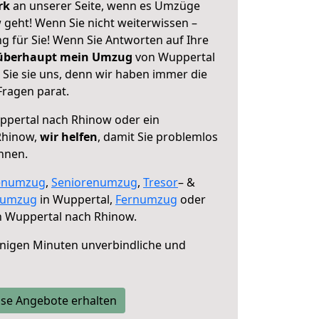
erk
an unserer Seite, wenn es Umzüge
geht! Wenn Sie nicht weiterwissen –
ng für Sie! Wenn Sie Antworten auf Ihre
 überhaupt mein Umzug
von Wuppertal
Sie sie uns, denn wir haben immer die
Fragen parat.
pertal nach Rhinow oder ein
Rhinow,
wir helfen
, damit Sie problemlos
nnen.
enumzug
,
Seniorenumzug
,
Tresor
– &
numzug
in Wuppertal,
Fernumzug
oder
 Wuppertal nach Rhinow.
nigen Minuten unverbindliche und
se Angebote erhalten