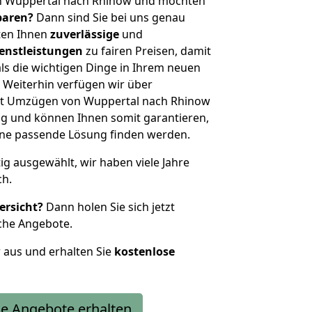
n Wuppertal nach Rhinow und möchten
sparen?
Dann sind Sie bei uns genau
eten Ihnen
zuverlässige
und
enstleistungen
zu fairen Preisen, damit
als die wichtigen Dinge in Ihrem neuen
eiterhin verfügen wir über
it Umzügen von Wuppertal nach Rhinow
g und können Ihnen somit garantieren,
eine passende Lösung finden werden.
tig ausgewählt, wir haben viele Jahre
ch.
ersicht?
Dann holen Sie sich jetzt
che Angebote.
r aus und erhalten Sie
kostenlose
e Angebote erhalten