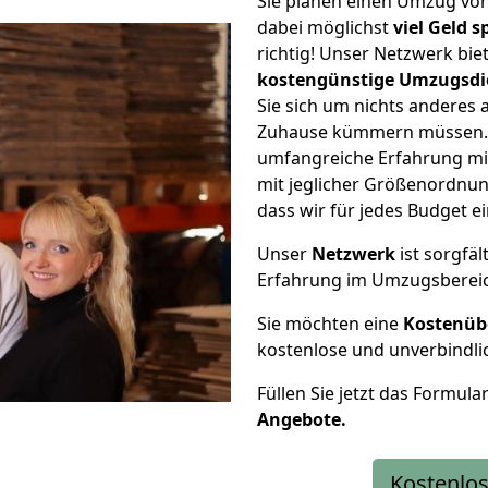
Sie planen einen Umzug vo
dabei möglichst
viel Geld 
richtig! Unser Netzwerk bi
kostengünstige Umzugsdi
Sie sich um nichts anderes 
Zuhause kümmern müssen. W
umfangreiche Erfahrung m
mit jeglicher Größenordnun
dass wir für jedes Budget 
Unser
Netzwerk
ist sorgfäl
Erfahrung im Umzugsberei
Sie möchten eine
Kostenüb
kostenlose und unverbindli
Füllen Sie jetzt das Formula
Angebote.
Kostenlos