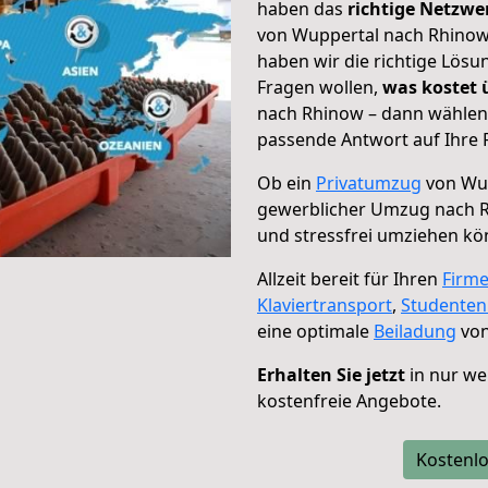
haben das
richtige Netzw
von Wuppertal nach Rhinow 
haben wir die richtige Lösu
Fragen wollen,
was kostet
nach Rhinow – dann wählen 
passende Antwort auf Ihre 
Ob ein
Privatumzug
von Wup
gewerblicher Umzug nach 
und stressfrei umziehen kö
Allzeit bereit für Ihren
Firm
Klaviertransport
,
Studente
eine optimale
Beiladung
von
Erhalten Sie jetzt
in nur we
kostenfreie Angebote.
Kostenlo