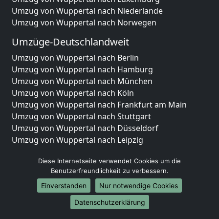
Umzug von Wuppertal nach Niederlande
Umzug von Wuppertal nach Norwegen
Umzüge-Deutschlandweit
Umzug von Wuppertal nach Berlin
Umzug von Wuppertal nach Hamburg
Umzug von Wuppertal nach München
Umzug von Wuppertal nach Köln
Umzug von Wuppertal nach Frankfurt am Main
Umzug von Wuppertal nach Stuttgart
Umzug von Wuppertal nach Düsseldorf
Umzug von Wuppertal nach Leipzig
Umzug von Wuppertal nach Dortmund
Diese Internetseite verwendet Cookies um die
Umzug von Wuppertal nach Essen
Benutzerfreundlichkeit zu verbessern.
Umzug von Wuppertal nach Bremen
Umzug von Wuppertal nach Dresden
Einverstanden
Nur notwendige Cookies
Umzug von Wuppertal nach Hannover
Datenschutzerklärung
Umzug von Wuppertal nach Nürnberg