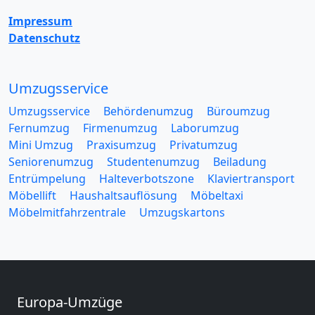
Impressum
Datenschutz
Umzugsservice
Umzugsservice
Behördenumzug
Büroumzug
Fernumzug
Firmenumzug
Laborumzug
Mini Umzug
Praxisumzug
Privatumzug
Seniorenumzug
Studentenumzug
Beiladung
Entrümpelung
Halteverbotszone
Klaviertransport
Möbellift
Haushaltsauflösung
Möbeltaxi
Möbelmitfahrzentrale
Umzugskartons
Europa-Umzüge