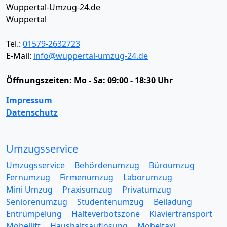
Wuppertal-Umzug-24.de
Wuppertal
Tel.:
01579-2632723
E-Mail:
info@wuppertal-umzug-24.de
Öffnungszeiten:
Mo - Sa: 09:00 - 18:30 Uhr
Impressum
Datenschutz
Umzugsservice
Umzugsservice
Behördenumzug
Büroumzug
Fernumzug
Firmenumzug
Laborumzug
Mini Umzug
Praxisumzug
Privatumzug
Seniorenumzug
Studentenumzug
Beiladung
Entrümpelung
Halteverbotszone
Klaviertransport
Möbellift
Haushaltsauflösung
Möbeltaxi