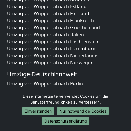
Umzug von Wuppertal nach Estland
Umzug von Wuppertal nach Finnland
Umzug von Wuppertal nach Frankreich
Umzug von Wuppertal nach Griechenland
Umzug von Wuppertal nach Italien
Umzug von Wuppertal nach Liechtenstein
Umzug von Wuppertal nach Luxemburg
Umzug von Wuppertal nach Niederlande
Umzug von Wuppertal nach Norwegen
Umzüge-Deutschlandweit
Umzug von Wuppertal nach Berlin
Umzug von Wuppertal nach Hamburg
Diese Internetseite verwendet Cookies um die
Umzug von Wuppertal nach München
Benutzerfreundlichkeit zu verbessern.
Umzug von Wuppertal nach Köln
Umzug von Wuppertal nach Frankfurt am Main
Einverstanden
Nur notwendige Cookies
Umzug von Wuppertal nach Stuttgart
Datenschutzerklärung
Umzug von Wuppertal nach Düsseldorf