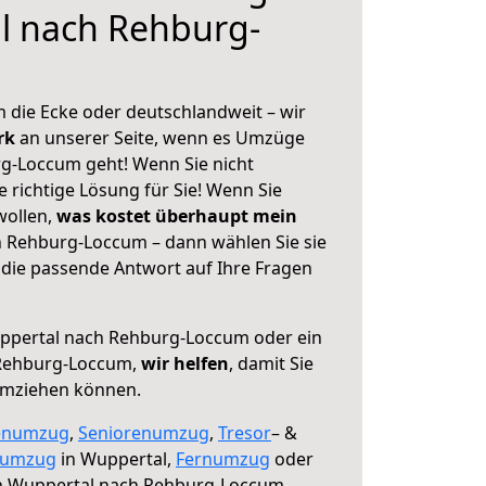
l nach Rehburg-
 die Ecke oder deutschlandweit – wir
erk
an unserer Seite, wenn es Umzüge
g-Loccum geht! Wenn Sie nicht
e richtige Lösung für Sie! Wenn Sie
wollen,
was kostet überhaupt mein
 Rehburg-Loccum – dann wählen Sie sie
die passende Antwort auf Ihre Fragen
pertal nach Rehburg-Loccum oder ein
Rehburg-Loccum,
wir helfen
, damit Sie
umziehen können.
enumzug
,
Seniorenumzug
,
Tresor
– &
numzug
in Wuppertal,
Fernumzug
oder
 Wuppertal nach Rehburg-Loccum.