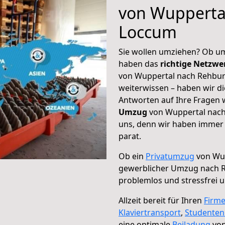
von Wupperta
Loccum
Sie wollen umziehen? Ob um
haben das
richtige Netzw
von Wuppertal nach Rehbur
weiterwissen – haben wir di
Antworten auf Ihre Fragen 
Umzug
von Wuppertal nach
uns, denn wir haben immer 
parat.
Ob ein
Privatumzug
von Wup
gewerblicher Umzug nach 
problemlos und stressfrei 
Allzeit bereit für Ihren
Firm
Klaviertransport
,
Studente
eine optimale
Beiladung
von