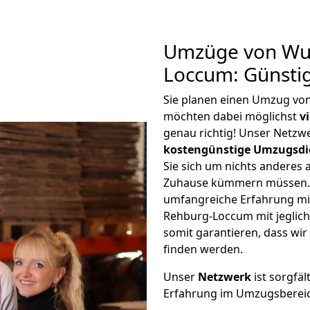
Umzüge von Wup
Loccum: Günsti
Sie planen einen Umzug vo
möchten dabei möglichst
v
genau richtig! Unser Netzw
kostengünstige Umzugsdi
Sie sich um nichts anderes 
Zuhause kümmern müssen. W
umfangreiche Erfahrung m
Rehburg-Loccum mit jegli
somit garantieren, dass wi
finden werden.
Unser
Netzwerk
ist sorgfäl
Erfahrung im Umzugsberei