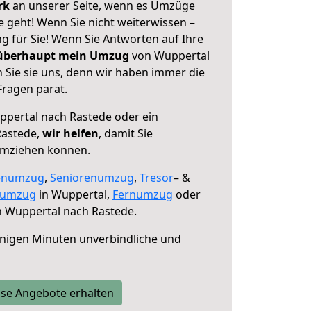
erk
an unserer Seite, wenn es Umzüge
 geht! Wenn Sie nicht weiterwissen –
ng für Sie! Wenn Sie Antworten auf Ihre
 überhaupt mein Umzug
von Wuppertal
 Sie sie uns, denn wir haben immer die
Fragen parat.
pertal nach Rastede oder ein
Rastede,
wir helfen
, damit Sie
umziehen können.
enumzug
,
Seniorenumzug
,
Tresor
– &
numzug
in Wuppertal,
Fernumzug
oder
 Wuppertal nach Rastede.
nigen Minuten unverbindliche und
se Angebote erhalten