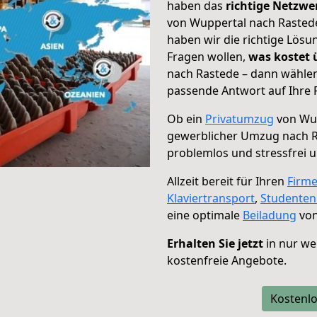
haben das
richtige Netzw
von Wuppertal nach Rastede
haben wir die richtige Lösu
Fragen wollen,
was kostet
nach Rastede – dann wählen
passende Antwort auf Ihre 
Ob ein
Privatumzug
von Wup
gewerblicher Umzug nach 
problemlos und stressfrei 
Allzeit bereit für Ihren
Firm
Klaviertransport
,
Studente
eine optimale
Beiladung
von
Erhalten Sie jetzt
in nur we
kostenfreie Angebote.
Kostenlo