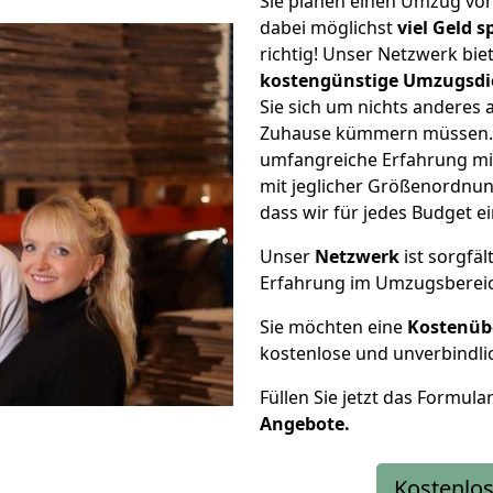
Sie planen einen Umzug vo
dabei möglichst
viel Geld 
richtig! Unser Netzwerk bi
kostengünstige Umzugsdi
Sie sich um nichts anderes 
Zuhause kümmern müssen. W
umfangreiche Erfahrung m
mit jeglicher Größenordnun
dass wir für jedes Budget 
Unser
Netzwerk
ist sorgfäl
Erfahrung im Umzugsberei
Sie möchten eine
Kostenüb
kostenlose und unverbindli
Füllen Sie jetzt das Formula
Angebote.
Kostenlos