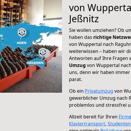
von Wupperta
Jeßnitz
Sie wollen umziehen? Ob um
haben das
richtige Netzw
von Wuppertal nach Raguhn-
weiterwissen – haben wir di
Antworten auf Ihre Fragen 
Umzug
von Wuppertal nach 
uns, denn wir haben immer 
parat.
Ob ein
Privatumzug
von Wup
gewerblicher Umzug nach R
problemlos und stressfrei 
Allzeit bereit für Ihren
Firm
Klaviertransport
,
Studente
eine optimale
Beiladung
von