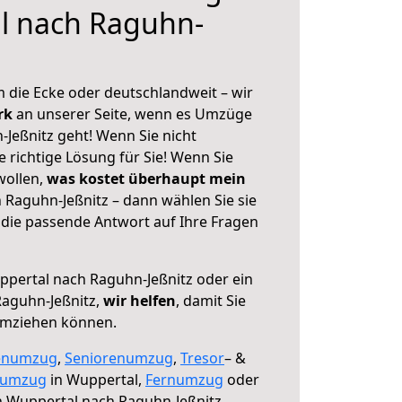
l nach Raguhn-
 die Ecke oder deutschlandweit – wir
erk
an unserer Seite, wenn es Umzüge
Jeßnitz geht! Wenn Sie nicht
e richtige Lösung für Sie! Wenn Sie
wollen,
was kostet überhaupt mein
Raguhn-Jeßnitz – dann wählen Sie sie
die passende Antwort auf Ihre Fragen
pertal nach Raguhn-Jeßnitz oder ein
aguhn-Jeßnitz,
wir helfen
, damit Sie
umziehen können.
enumzug
,
Seniorenumzug
,
Tresor
– &
numzug
in Wuppertal,
Fernumzug
oder
 Wuppertal nach Raguhn-Jeßnitz.